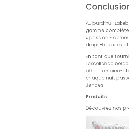
Conclusio
Aujourd’hui, Lake
gamme complète de
« passion » demeu
draps-housses et
En tant que fourn
l’excellence belge.
offrir du « bien-êt
chaque nuit passé
Jehaes.
Produits
Découvrez nos pro