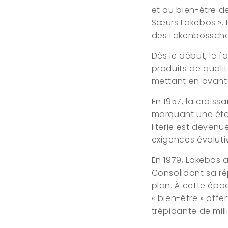
et au bien-être d
Sœurs Lakebos ».
des Lakenbossch
Dès le début, le f
produits de qualit
mettant en avant 
En 1957, la crois
marquant une étape
literie est devenu
exigences évolut
En 1979, Lakebos 
Consolidant sa ré
plan. À cette époq
« bien-être » offe
trépidante de mill