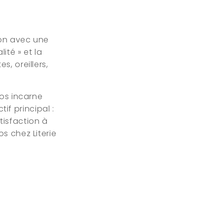
ion avec une
ité » et la
, oreillers,
bos incarne
tif principal :
atisfaction à
s chez Literie