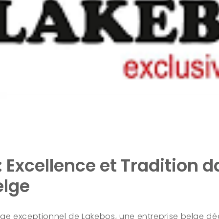
 Excellence et Tradition d
elge
age exceptionnel de Lakebos, une entreprise belge déd