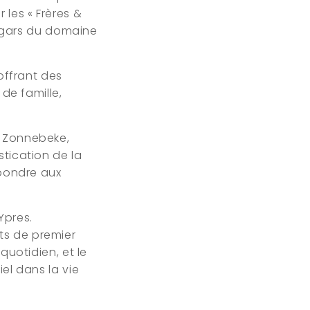
les « Frères &
ngars du domaine
 offrant des
 de famille,
à Zonnebeke,
stication de la
épondre aux
Ypres.
ts de premier
quotidien, et le
el dans la vie