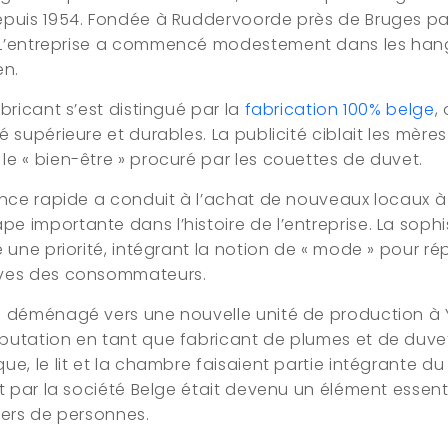
epuis 1954. Fondée à Ruddervoorde près de Bruges par 
 L’entreprise a commencé modestement dans les ha
en.
abricant s’est distingué par la
fabrication 100% belge
,
é supérieure et durables. La publicité ciblait les mères
le « bien-être » procuré par les couettes de duvet.
sance rapide a conduit à l’achat de nouveaux locaux 
 importante dans l’histoire de l’entreprise. La sophi
e une priorité, intégrant la notion de « mode » pour r
ives des consommateurs.
a déménagé vers une nouvelle unité de production à 
putation en tant que fabricant de plumes et de duve
ue, le lit et la chambre faisaient partie intégrante du 
rt par la société Belge était devenu un élément essenti
iers de personnes.