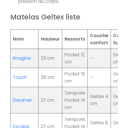
pression du corps.
Matelas Geltex liste
Couche
Couc
Nom
Hauteur
Ressorts
confort
Suppo
Pocket 12
Geltex
Imagine
23 cm
–
cm
cm
Pocket 15
Geltex
Touch
26 cm
–
cm
cm
Temporis
Geltex 4
Geltex
Dreamer
27 cm
Pocket 14
cm
cm
cm
Temporis
Geltex 6
Geltex
Escape
27 cm
Pocket 14