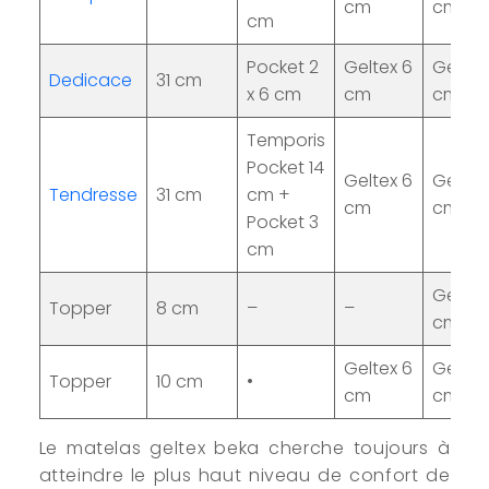
cm
cm
cm
Pocket 2
Geltex 6
Geltex
Dedicace
31 cm
x 6 cm
cm
cm
Temporis
Pocket 14
Geltex 6
Geltex
Tendresse
31 cm
cm +
cm
cm
Pocket 3
cm
Geltex
Topper
8 cm
–
–
cm
Geltex 6
Geltex
Topper
10 cm
•
cm
cm
Le matelas geltex beka cherche toujours à
atteindre le plus haut niveau de confort de