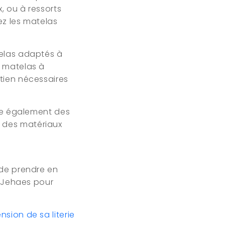
, ou à ressorts
ez les matelas
telas adaptés à
e matelas à
tien nécessaires
fre également des
 des matériaux
 de prendre en
e Jehaes pour
sion de sa literie