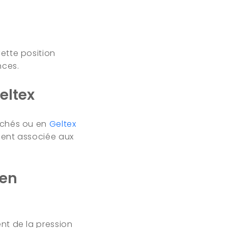
Cette position
nces.
eltex
sachés ou en
Geltex
ement associée aux
ien
ent de la pression