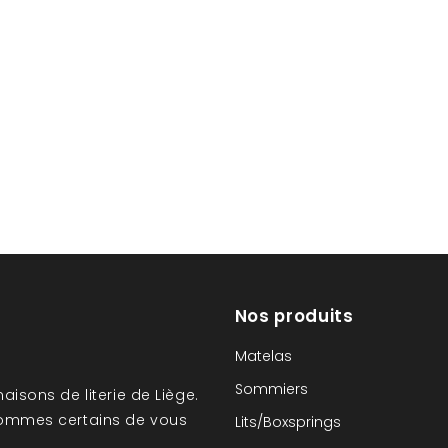
Nos produits
Matelas
Sommiers
aisons de literie de Liège.
sommes certains de vous
Lits/Boxsprings