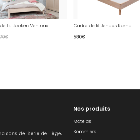
de Lit Jooken Ventoux
Cadre de lit Jehaes Roma
70€
580€
Nos produits
Matelas
Sommiers
aisons de literie de Liège.