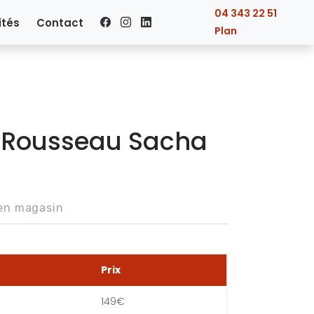
04 343 22 51
ités
Contact
Plan
t Rousseau Sacha
 en magasin
Prix
149€