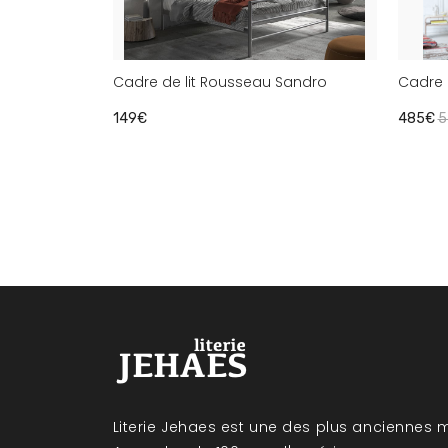
Cadre de lit Rousseau Sandro
Cadre 
149€
485€
5
Literie Jehaes est une des plus anciennes m