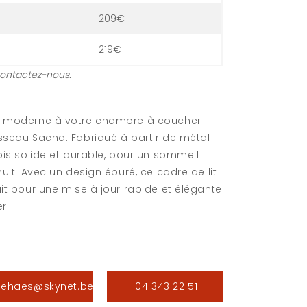
209€
219€
Contactez-nous.
le moderne à votre chambre à coucher
sseau Sacha. Fabriqué à partir de métal
fois solide et durable, pour un sommeil
nuit. Avec un design épuré, ce cadre de lit
ait pour une mise à jour rapide et élégante
r.
.jehaes@skynet.be
04 343 22 51