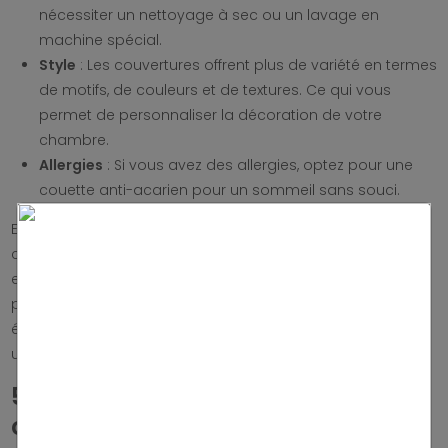
nécessiter un nettoyage à sec ou un lavage en
machine spécial.
Style
: Les couvertures offrent plus de variété en termes
de motifs, de couleurs et de textures. Ce qui vous
permet de personnaliser la décoration de votre
chambre.
Allergies
: Si vous avez des allergies, optez pour une
couette anti-acarien pour un sommeil sans souci.
En fin de compte, le choix entre une couette et une
couverture dépend de vos préférences personnelles
en matière de chaleur, d’entretien et de style. Vous
pouvez également opter pour les deux, en utilisant un
édredon en hiver et une couverture légère en été pour
une flexibilité maximale.
5. Pourquoi opter pour une
couette anti-acarien ?