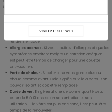
signes indiquant qu’il est temps de remplacer votre
édredon :
Perte de gonflant
: Si celle-ci a perdu son gonflant
d’origine et semble plate, il est temps de la remplacer.
Usure et déchirures
: Les déchirures, les coutures
VISITER LE SITE WEB
lâches ou les taches qui ne partent pas peuvent la
rendre inefficace.
Allergies accrues
: Si vous souffrez d’allergies et que les
symptômes empirent malgré un entretien adéquat. Il
est peut-être temps de changer pour une couette
anti-acarien.
Perte de chaleur
: Si celle-ci ne vous garde plus au
chaud comme avant. Cela signifie qu’elle a perdu son
pouvoir isolant et doit être remplacée.
Durée de vie
: En général, une de bonne qualité peut
durer de 5 à 10 ans, selon son entretien et son
utilisation. Si la vôtre est plus ancienne, il est peut-être
temps de la renouveler.