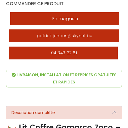
COMMANDER CE PRODUIT
En magasin
patrick.jehaes@skynet.be
04 343 22 51
LIVRAISON, INSTALLATION ET REPRISES GRATUITES
ET RAPIDES
Description complète
Lit Coffre Gomarco Zoco –