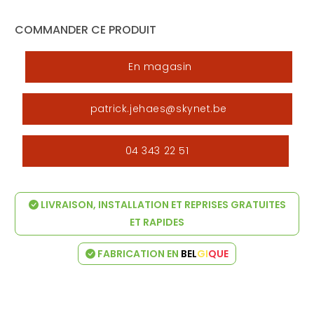
COMMANDER CE PRODUIT
En magasin
patrick.jehaes@skynet.be
04 343 22 51
LIVRAISON, INSTALLATION ET REPRISES GRATUITES
ET RAPIDES
FABRICATION EN
BEL
GI
QUE