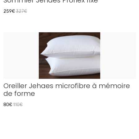
Sommier Jehaes Proflex fixe
259€
327€
Oreiller Jehaes microfibre à mémoire
de forme
80€
110€