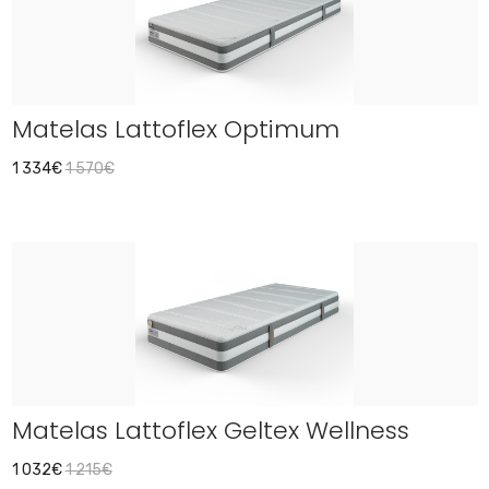
Matelas Lattoflex Optimum
1 334€
1 570€
Matelas Lattoflex Geltex Wellness
1 032€
1 215€