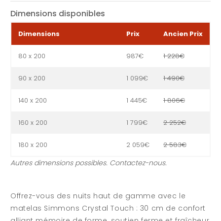
Dimensions disponibles
Dimensions
Prix
Ancien Prix
80 x 200
987€
1 228€
90 x 200
1 099€
1 490€
140 x 200
1 445€
1 806€
160 x 200
1 799€
2 252€
180 x 200
2 059€
2 583€
Autres dimensions possibles. Contactez-nous.
Offrez-vous des nuits haut de gamme avec le
matelas Simmons Crystal Touch : 30 cm de confort
alliant mémoire de forme, soutien ferme et fraîcheur