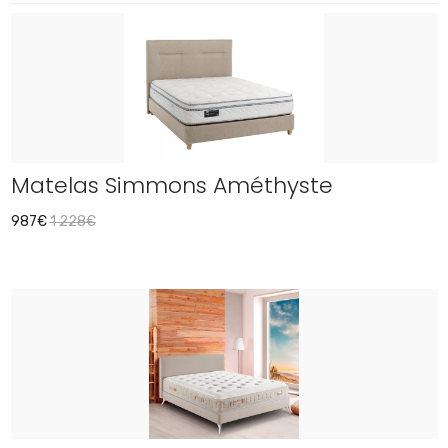
Matelas Simmons Améthyste
987€
1 228€