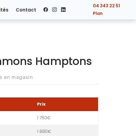
04 343 22 51
ités
Contact
Plan
immons Hamptons
ns en magasin
Prix
1 760€
1 880€