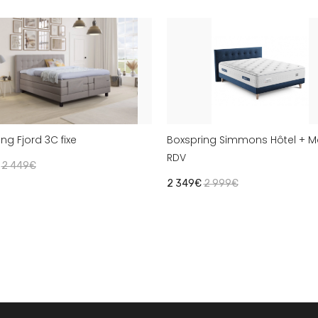
ng Fjord 3C fixe
Boxspring Simmons Hôtel + M
RDV
€
2 449€
2 349€
2 999€