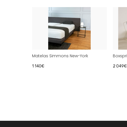
Matelas Simmons New-York
Boxspri
1 140€
2 049