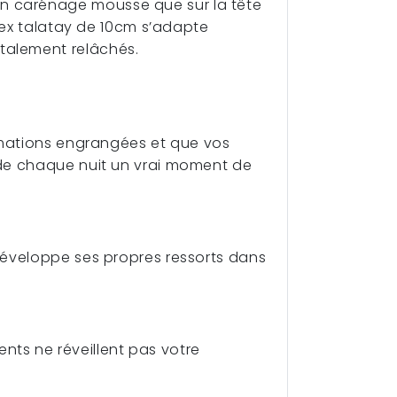
n carénage mousse que sur la tête
atex talatay de 10cm s’adapte
talement relâchés.
ormations engrangées et que vos
re de chaque nuit un vrai moment de
 développe ses propres ressorts dans
ts ne réveillent pas votre