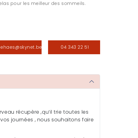
elas pour les meilleur des sommeils.
.jehaes@skynet.be
04 343 22 51
eau récupère ,qu’il trie toutes les
vos journées , nous souhaitons faire