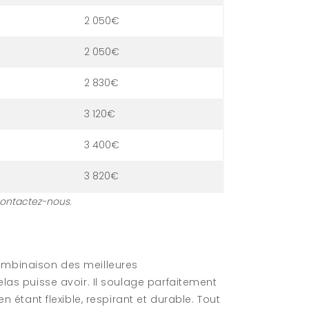
2 050€
2 050€
2 830€
3 120€
3 400€
3 820€
Contactez-nous.
mbinaison des meilleures
las puisse avoir. Il soulage parfaitement
n étant flexible, respirant et durable. Tout