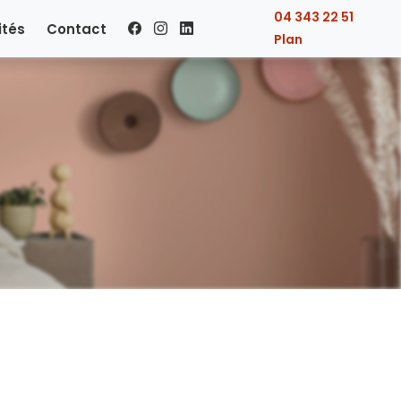
04 343 22 51
ités
Contact
Plan