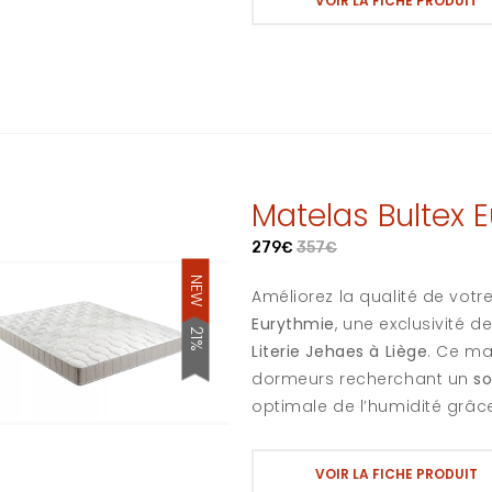
VOIR LA FICHE PRODUIT
Matelas Bultex 
279€
357€
NEW
Améliorez la qualité de vot
Eurythmie
, une exclusivité d
21%
Literie Jehaes à Liège
. Ce ma
dormeurs recherchant un
so
optimale de l’humidité grâce 
VOIR LA FICHE PRODUIT