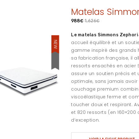
Matelas Simmon
988€
1,626€
Le matelas Simmons Zephori
NEW
accueil équilibré et un sout
gamme inspiré des grands h
sa fabrication française, il 
ressorts ensachés en acier Se
assure un soutien précis e
optimale, sans jamais avoir 
couchage premium combine
viscoélastique ferme et com
toucher doux et respirant. A
et 820 ressorts (en 160×200 c
d’exception.