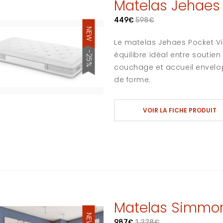
Matelas Jehaes 
449€
598€
NEW
Le matelas Jehaes Pocket Vi
-25%
équilibre idéal entre souti
couchage et accueil envel
de forme.
VOIR LA FICHE PRODUIT
Matelas Simmon
NEW
987€
1,228€