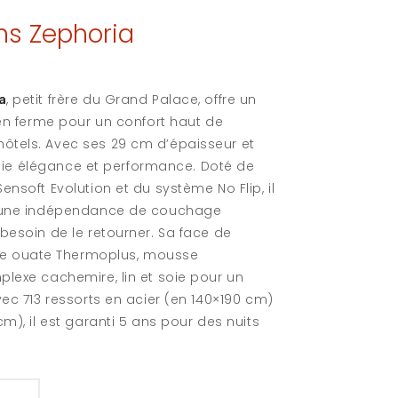
s Zephoria
, petit frère du Grand Palace, offre un
a
ien ferme pour un confort haut de
ôtels. Avec ses 29 cm d’épaisseur et
allie élégance et performance. Doté de
nsoft Evolution et du système No Flip, il
t une indépendance de couchage
besoin de le retourner. Sa face de
 ouate Thermoplus, mousse
plexe cachemire, lin et soie pour un
vec 713 ressorts en acier (en 140×190 cm)
m), il est garanti 5 ans pour des nuits