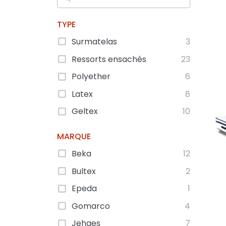
TYPE
Surmatelas
3
Ressorts ensachés
23
Polyether
6
Latex
8
Geltex
10
MARQUE
Beka
12
Bultex
2
Epeda
1
Gomarco
4
Jehaes
7