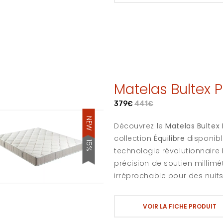
Matelas Bultex 
379€
441€
NEW
Découvrez le
Matelas Bultex
collection
Équilibre
disponib
15%
technologie révolutionnaire
précision de soutien millim
irréprochable pour des nuit
VOIR LA FICHE PRODUIT