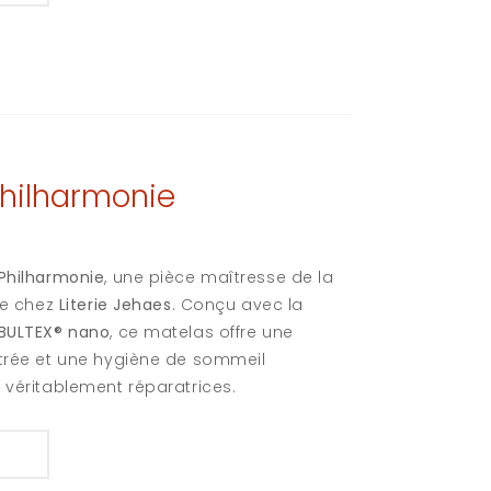
Philharmonie
 Philharmonie
, une pièce maîtresse de la
le chez
Literie Jehaes
.
Conçu avec la
BULTEX® nano
, ce matelas offre une
étrée et une hygiène de sommeil
s véritablement réparatrices
.