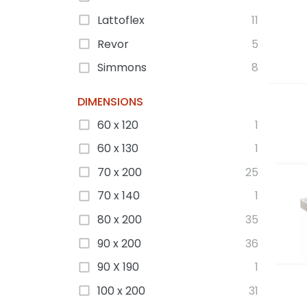
Lattoflex
11
Revor
5
Simmons
8
DIMENSIONS
60 x 120
1
60 x 130
1
70 x 200
25
70 x 140
1
80 x 200
35
90 x 200
36
90 X 190
1
100 x 200
31