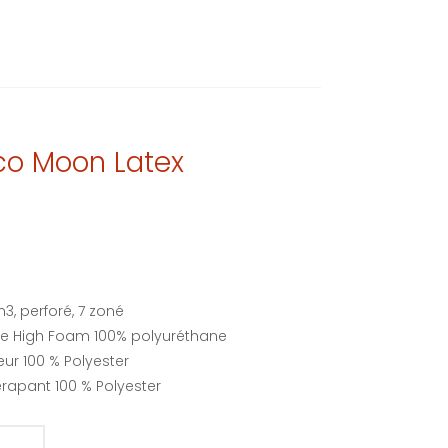
o Moon Latex
3, perforé, 7 zoné
e High Foam 100% polyuréthane
eur 100 % Polyester
dérapant 100 % Polyester