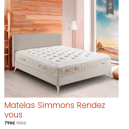
-15%
Matelas Simmons Rendez
vous
796€
955€