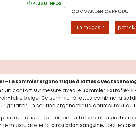
PLUS D'INFOS
COMMANDER CE PRODUIT
En magasin
patrick
l – Le sommier ergonomique à lattes avec technologi
et un confort sur mesure avec le
Sommier Lattoflex H
voir-faire belge
. Ce sommier à lattes combine la
solid
r garantir un soutien ergonomique optimal tout au lo
s pouvez adapter facilement la
têtière
et la
partie rel
nte musculaire et la
circulation sanguine
, tout en as