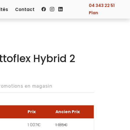
04 343 22 51
ités
Contact
Plan
toflex Hybrid 2
promotions en magasin
Prix
Ancien Prix
1 007€
1 185€