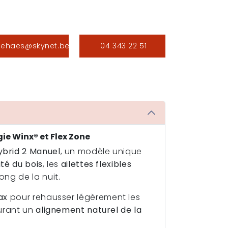
.jehaes@skynet.be
04 343 22 51
e Winx® et Flex Zone
ybrid 2 Manuel
, un modèle unique
ité du bois
, les
ailettes flexibles
ng de la nuit.
ax
pour rehausser légèrement les
surant un
alignement naturel de la