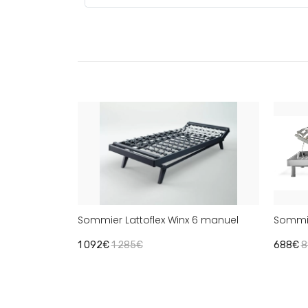
Sommier Lattoflex Winx 6 manuel
Sommie
1 092€
1 285€
688€
8