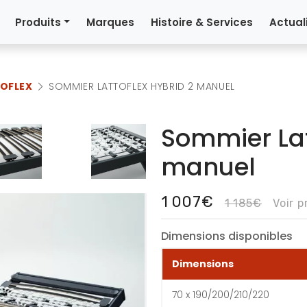
Produits
Marques
Histoire & Services
Actual
OFLEX
SOMMIER LATTOFLEX HYBRID 2 MANUEL
Sommier Lat
manuel
1 007€
1 185€
Voir 
Dimensions disponibles
Dimensions
70 x 190/200/210/220