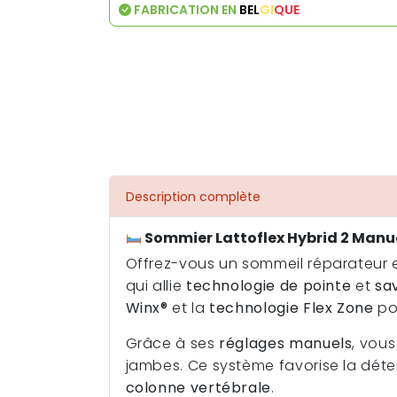
FABRICATION EN
BEL
GI
QUE
Description complète
Sommier Lattoflex Hybrid 2 Manue
Offrez-vous un sommeil réparateur 
qui allie
technologie de pointe
et
sa
Winx®
et la
technologie Flex Zone
pou
Grâce à ses
réglages manuels
, vou
jambes. Ce système favorise la déte
colonne vertébrale
.