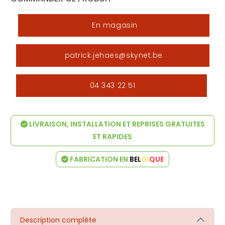
En magasin
patrick.jehaes@skynet.be
04 343 22 51
LIVRAISON, INSTALLATION ET REPRISES GRATUITES
ET RAPIDES
FABRICATION EN
BEL
GI
QUE
Description complète