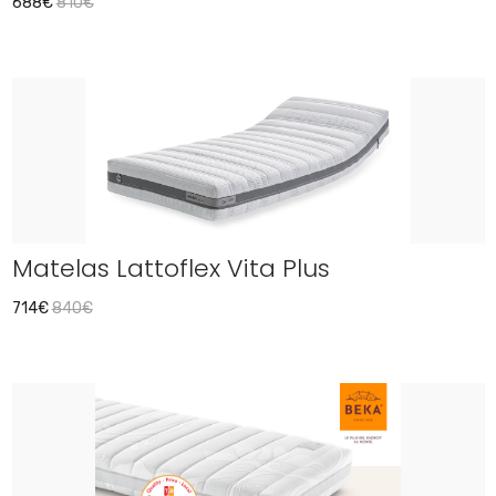
688€
810€
Matelas Lattoflex Vita Plus
714€
840€