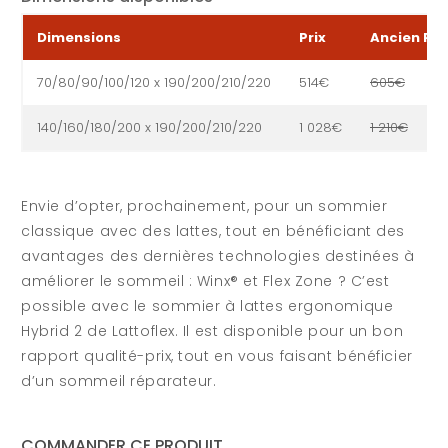
Dimensions
Prix
Ancien Pri
70/80/90/100/120 x 190/200/210/220
514€
605€
140/160/180/200 x 190/200/210/220
1 028€
1 210€
Envie d’opter, prochainement, pour un sommier
classique avec des lattes, tout en bénéficiant des
avantages des dernières technologies destinées à
améliorer le sommeil : Winx® et Flex Zone ? C’est
possible avec le sommier à lattes ergonomique
Hybrid 2 de Lattoflex. Il est disponible pour un bon
rapport qualité-prix, tout en vous faisant bénéficier
d’un sommeil réparateur.
COMMANDER CE PRODUIT