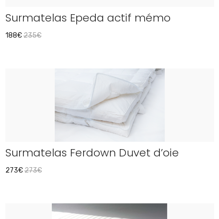
Surmatelas Epeda actif mémo
188€
235€
Surmatelas Ferdown Duvet d’oie
273€
273€