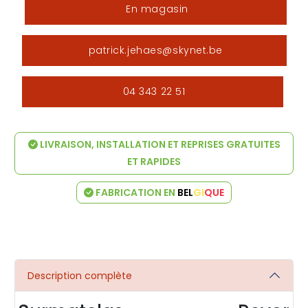
En magasin
patrick.jehaes@skynet.be
04 343 22 51
LIVRAISON, INSTALLATION ET REPRISES GRATUITES
ET RAPIDES
FABRICATION EN
BEL
GI
QUE
Description complète