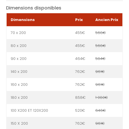
Dimensions disponibles
Dimensions
Prix
Ancien Prix
70 x 200
455€
568€
80 x 200
455€
568€
90 x 200
464€
584€
140 x 200
762€
961€
160 x 200
762€
961€
180 x 200
858€
1 080€
100 X200 ET 120X200
520€
646€
150 X 200
762€
961€